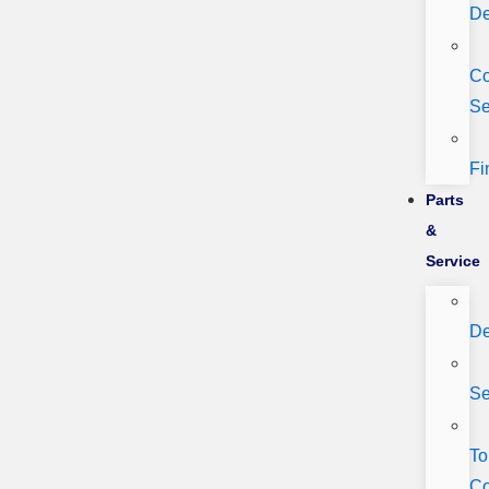
De
Co
Se
Fi
Parts
&
Service
De
Se
To
C