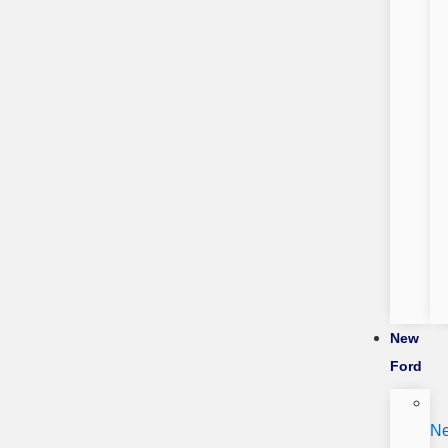
New
Ford
N