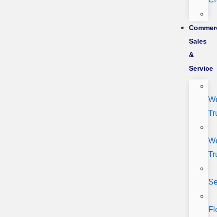
Commerc
Sales
&
Service
W
Tr
W
Tr
Se
Fl