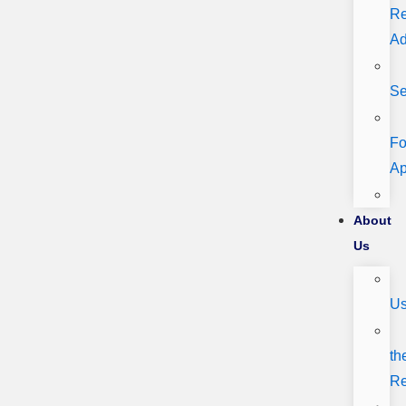
Re
Ad
Se
Fo
A
About
Us
U
th
R