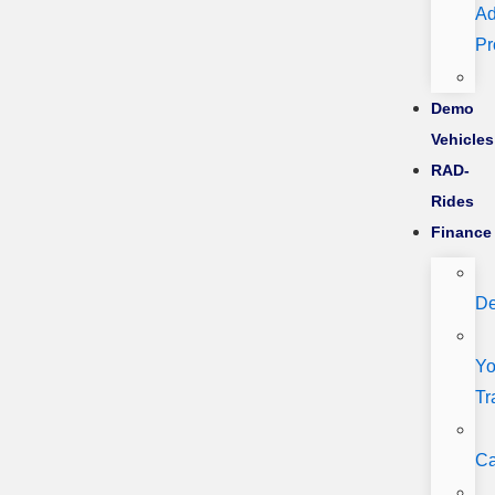
Ad
Pr
Demo
Vehicles
RAD-
Rides
Finance
De
Yo
Tr
Ca