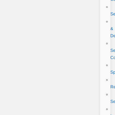
Se
&
De
Se
C
Sp
Re
Se