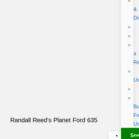
&
Di
a
Re
U
B
F
Randall Reed's Planet Ford 635
U
Spe