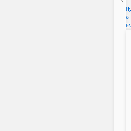
Hy
&
E