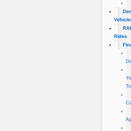
De
Vehicle
RA
Rides
Fin
De
Yo
Tr
Ca
Ap