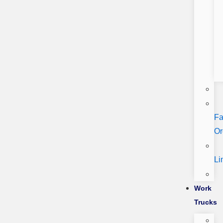
Fa
Or
Li
Work
Trucks