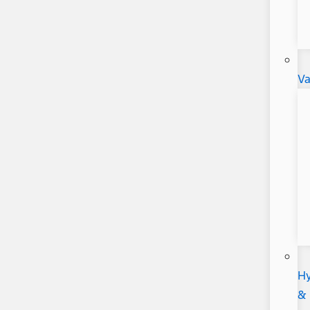
V
Hy
&