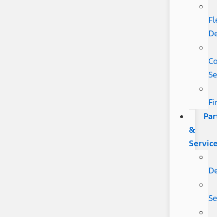
Fl
De
Co
Se
Fi
Par
&
Servic
De
Se