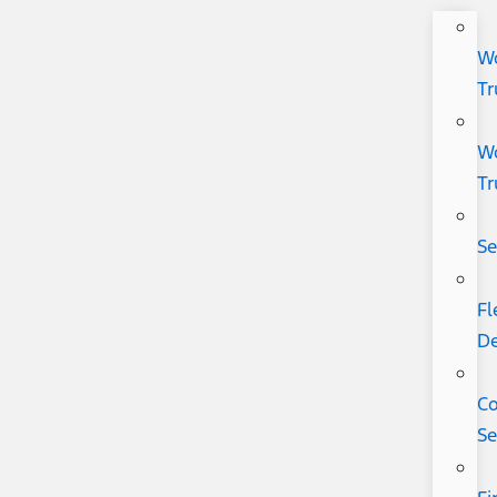
W
Tr
W
Tr
Se
Fl
De
Co
Se