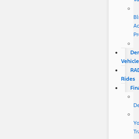
Bl
Ad
P
De
Vehicle
RA
Rides
Fin
De
Yo
Tr