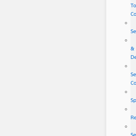
T
C
Se
&
De
Se
C
Sp
Re
Se