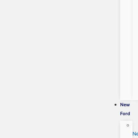
New
Ford
N