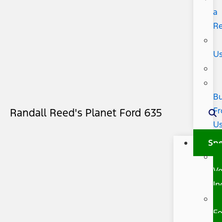
a
R
U
B
F
Randall Reed's Planet Ford 635
U
Spe
Ve
In
Fo