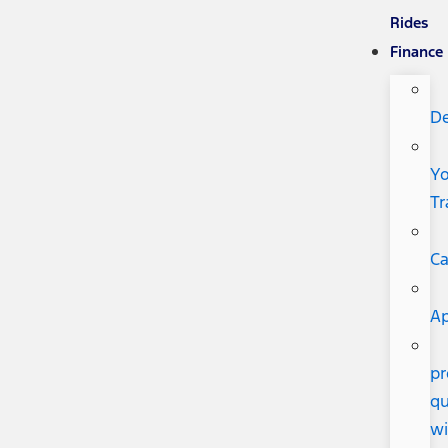
Rides
Finance
De
Yo
Tr
Ca
Ap
pr
qu
wi