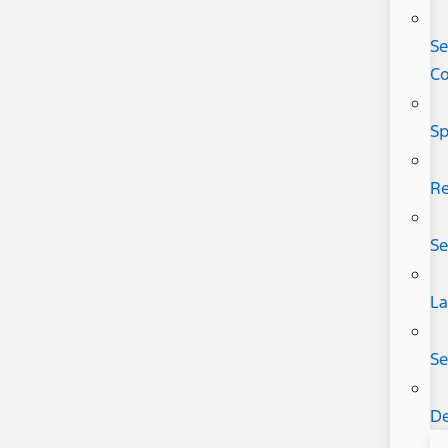
Se
C
Sp
Re
Se
L
Se
De