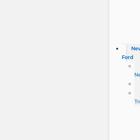
Ne
Ford
N
Tr