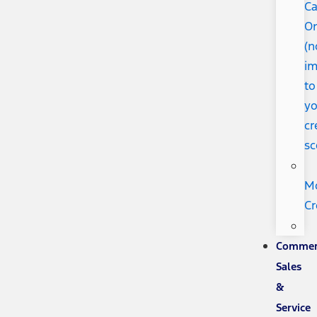
Ca
O
(n
im
to
yo
cr
sc
M
Cr
Commer
Sales
&
Service