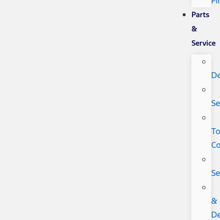
Fi
Parts
&
Service
De
Se
T
C
Se
&
De