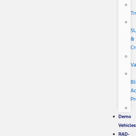
Tr
S
&
Cr
V
Bl
Ad
P
Demo
Vehicles
RAD-