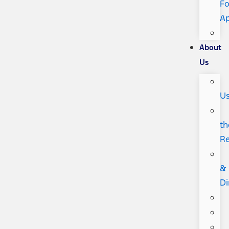
Fo
A
About
Us
U
th
R
&
Di