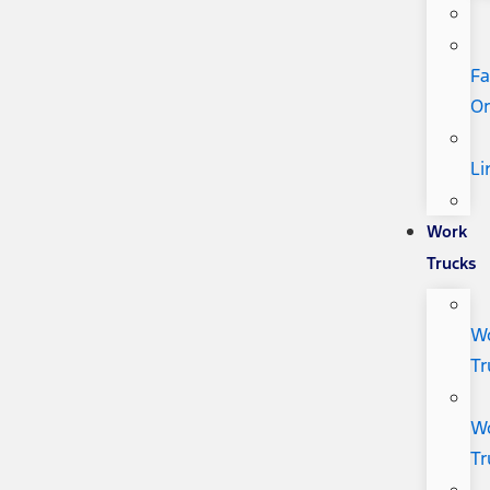
Fa
Or
Li
Work
Trucks
W
Tr
W
Tr